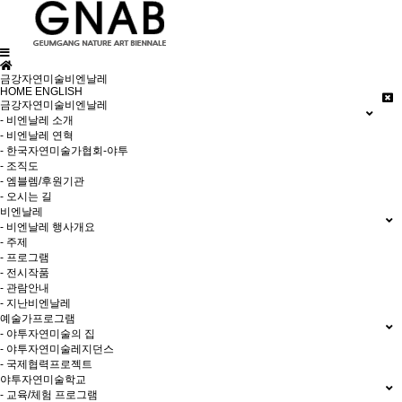
금강자연미술비엔날레
HOME
ENGLISH
금강자연미술비엔날레
- 비엔날레 소개
- 비엔날레 연혁
- 한국자연미술가협회-야투
- 조직도
- 엠블렘/후원기관
- 오시는 길
비엔날레
- 비엔날레 행사개요
- 주제
- 프로그램
- 전시작품
- 관람안내
- 지난비엔날레
예술가프로그램
- 야투자연미술의 집
- 야투자연미술레지던스
- 국제협력프로젝트
야투자연미술학교
- 교육/체험 프로그램