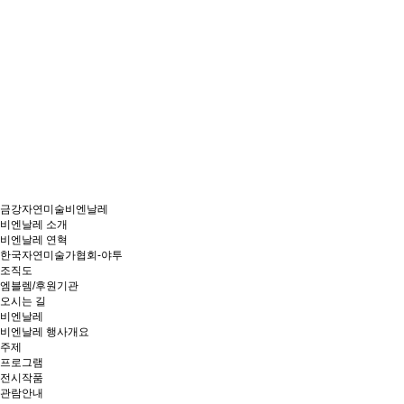
금강자연미술비엔날레
비엔날레 소개
비엔날레 연혁
한국자연미술가협회-야투
조직도
엠블렘/후원기관
오시는 길
비엔날레
비엔날레 행사개요
주제
프로그램
전시작품
관람안내