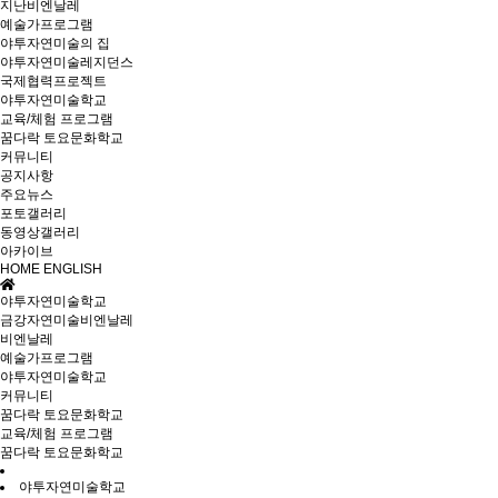
지난비엔날레
예술가프로그램
야투자연미술의 집
야투자연미술레지던스
국제협력프로젝트
야투자연미술학교
교육/체험 프로그램
꿈다락 토요문화학교
커뮤니티
공지사항
주요뉴스
포토갤러리
동영상갤러리
아카이브
HOME
ENGLISH
야투자연미술학교
금강자연미술비엔날레
비엔날레
예술가프로그램
야투자연미술학교
커뮤니티
꿈다락 토요문화학교
교육/체험 프로그램
꿈다락 토요문화학교
야투자연미술학교