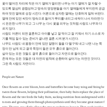
꽃이 떨어진 자리에 작은 아기 열매가 열리면 나무는 아기 열매가 잘 자랄 수
있도록 열심히 광합성하고 땅속의 영양분들을 아기 열매들에게 부지런히 공급
하여 멋진 열매로 성장 시킨다
.
어른으로 성자한 열매는 단호하게 밀쳐 버린다
.
열매 안에 있던 씨앗이 땅속으로 들어가 뿌리를 내리고 새싹이 나서 자라면 다
시 든든한 나무가 되고 그 나무 는 다시 꽃을 피우는 것처럼 사람도 나무와 다
르지 않다
.
사람도 어른이 되면 결혼하고 아이를 낳고 잘 먹이고 잘 키워서 자기 스스로 자
기를 책임 질수 있는 준비가 끝나면 결혼 시켜 분가 시킨다
.
나무도 사람도 내 몸둥이 안에 있던 알맹이 들을 다 떨구워 내고 나면 나는 쭉
정이 만 남게 되고 결국 쭉정이 들은 모두 흙으로 돌아간다
.
살아 있는 모든 것들도 결국 흙으로 돌아가고 자연으로 돌아간다
.
존재 하는 모든 것들은 대 자연의 법칙에 순환하며 살아가는 자연인 것이다
.
그런 즉 사람도 자연이다
.
People are Nature
Once flowers on a tree bloom, bees and butterflies become busy toing and froing be
tween those flowers, helping their pollination; then baby fruits replace the place of
flowers and the tree feeds the baby fruits, sucking nutrition from underground with i
ts roots and growing them through photosynthesis until they become great mature f
ruits. The tree, now, flatly allows the grown-up fruits to leave it. Then seeds inside t