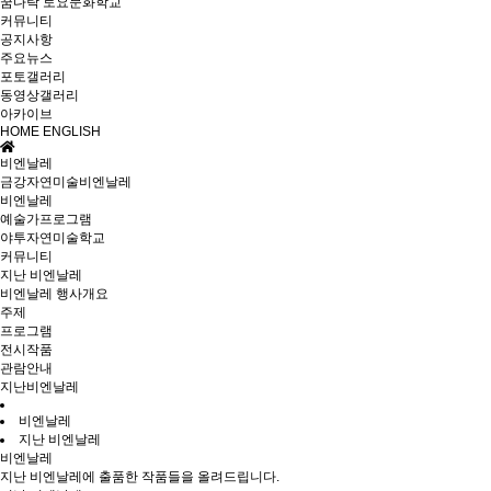
꿈다락 토요문화학교
커뮤니티
공지사항
주요뉴스
포토갤러리
동영상갤러리
아카이브
HOME
ENGLISH
비엔날레
금강자연미술비엔날레
비엔날레
예술가프로그램
야투자연미술학교
커뮤니티
지난 비엔날레
비엔날레 행사개요
주제
프로그램
전시작품
관람안내
지난비엔날레
비엔날레
지난 비엔날레
비엔날레
지난 비엔날레에 출품한 작품들을 올려드립니다.