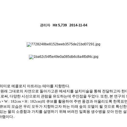
관리자
Hit 5,739
2014-11-04
 의미로 에콜로지 아트라는 테마를 지향한다
.
,
원래 그대로의 자연으로 돌아가고픈 메세지를 설치미술을 통해 전달하고자 한
으로써
,
다양한 시선으로의 관람을 유도하는데 주안점을 두었다
.
또한
,
본 연구의
m
×
W : 182cm
×
H : 182cm)
의 큐브를 활용하여 주변 풍경과 어울리도록 한쪽표
큐브의 모습은 우리 모두가 지향하고자 하는 미래 숲의 모델이 될 것으로 확신
있는 물의 소중함과 가치를 설명하기 위해 버려진 일회용 생수병을 모아 만든 
 바램이다
..