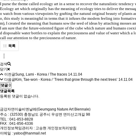
I purse the theme called ecology art in a sense to recover the naturalistic tendenc
Ecology art which originally has the meaning of ecology tries to deliver the messa
o watch from various viewpoints by grafting the natural original beauty of plants 
o, this study is meaningful in terms that it infuses the modern feeling into formati
m), I created the meaning that humans sow the seed of ideas by attaching mosses an
I am sure that the future-oriented figure of the cube which nature and humans coexi
d disposable water bottles to explain the preciousness and value of water which a l
call our attention to the preciousness of nature.
목록
검색
닫기
이전글
Sung, Lami - Korea / The traces
14.11.04
다음글
Kim, Tae-won - Korea / ‘Trees that grow through the next trees’
14.11.04
댓글
0
댓글목록
등록된 댓글이 없습니다.
금강자연미술비엔날레(Geumgang Nature Art Biennale)
주소 : (32530) 충청남도 공주시 우성면 연미산고개길 98
TEL : 041-853-8828
FAX : 041-856-4336
개인정보책임관리자 : 고승현
개인정보처리방침
이메일 : yatoo@hanmail.net