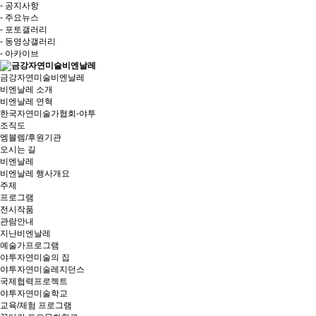
- 공지사항
- 주요뉴스
- 포토갤러리
- 동영상갤러리
- 아카이브
금강자연미술비엔날레
비엔날레 소개
비엔날레 연혁
한국자연미술가협회-야투
조직도
엠블렘/후원기관
오시는 길
비엔날레
비엔날레 행사개요
주제
프로그램
전시작품
관람안내
지난비엔날레
예술가프로그램
야투자연미술의 집
야투자연미술레지던스
국제협력프로젝트
야투자연미술학교
교육/체험 프로그램