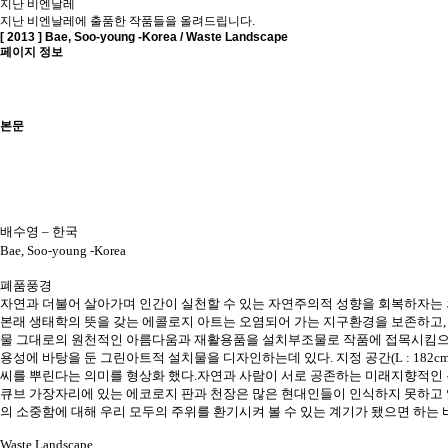
지난 비엔날레
지난 비엔날레에 출품한 작품들을 올려드립니다.
[ 2013 ]
Bae, Soo-young -Korea / Waste Landscape
페이지 정보
본문
배수영
–
한국
Bae, Soo-young -Korea
폐품풍경
자연과 더불어 살아가며 인간이 실천할 수 있는 자연주의적 성향을 회복하자는
본래 생태학의 뜻을 갖는 에콜로지 아트는 오염되어 가는 지구환경을 보존하고
물 그대로의 원천적인 아름다움과 재활용품을 설치부조물로 작품에 접목시킴
용성에 바탕을 둔 그린아트적 설치물을 디자인하는데 있다
.
지정 공간
(L : 182c
씨를 뿌린다는 의미를 형상화 했다
.
자연과 사람이 서로 공존하는 미래지향적인 
큐브 가장자리에 있는 에코로지 판과 천장은 많은 현대인들이 인식하지 못하고 
의 소중함에 대해 우리 모두의 주위를 환기시켜 볼 수 있는 계기가 됐으면 하는
Waste Landscape