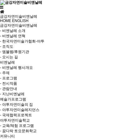
금강자연미술비엔날레
HOME
ENGLISH
금강자연미술비엔날레
- 비엔날레 소개
- 비엔날레 연혁
- 한국자연미술가협회-야투
- 조직도
- 엠블렘/후원기관
- 오시는 길
비엔날레
- 비엔날레 행사개요
- 주제
- 프로그램
- 전시작품
- 관람안내
- 지난비엔날레
예술가프로그램
- 야투자연미술의 집
- 야투자연미술레지던스
- 국제협력프로젝트
야투자연미술학교
- 교육/체험 프로그램
- 꿈다락 토요문화학교
커뮤니티