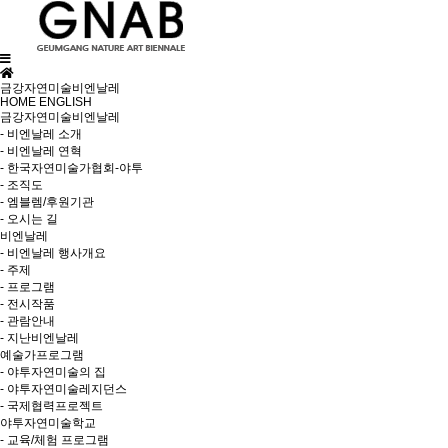
금강자연미술비엔날레
HOME
ENGLISH
금강자연미술비엔날레
- 비엔날레 소개
- 비엔날레 연혁
- 한국자연미술가협회-야투
- 조직도
- 엠블렘/후원기관
- 오시는 길
비엔날레
- 비엔날레 행사개요
- 주제
- 프로그램
- 전시작품
- 관람안내
- 지난비엔날레
예술가프로그램
- 야투자연미술의 집
- 야투자연미술레지던스
- 국제협력프로젝트
야투자연미술학교
- 교육/체험 프로그램