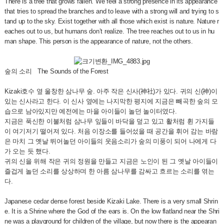
There is a tree that grows fallen. We feel a strong presence in its appearance
that tries to spread the branches and to leave with a strong will and trying to s
tand up to the sky. Exist together with all those which exist is nature. Nature r
eaches out to us, but humans don’t realize. The tree reaches out to us in hu
man shape. This person is the appearance of nature, not the others.
숲의 소리 The Sounds of the Forest
Kizaki호수 옆 울창한 삼나무 숲. 아주 작은 신사(神社)가 있다. 귀의 신(神)이
있는 신사라고 한다. 이 신사 옆에는 나지막한 평지에 지금은 빼곡한 숲의 모
습으로 남아있지만 예전에는 마을 아이들이 놀던 놀이터였다.
지금은 푹신한 이불처럼 삼나무 잎들이 바닥을 덮고 있고 활처럼 휜 가지들
이 여기저기 떨어져 있다. 처음 이장소를 들어섰을 때 공간을 휘어 감는 바람
은 마치 그 옛날 뛰어놀던 아이들의 웃음소리가 숲의 미풍이 되어 나에게 다
가 오는 듯 했다.
귀의 신을 위해 작은 귀의 정원을 만들고 지금은 노인이 된 그 옛날 아이들이
즐겁게 놀던 소리를 상상하며 한 아름 삼나무를 감싸고 흐르는 소리를 엮는
다.
Japanese cedar dense forest beside Kizaki Lake. There is a very small Shrin
e. It is a Shrine where the God of the ears is. On the low flatland near the Shri
ne was a playground for children of the village, but now there is the appearan