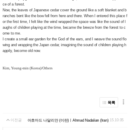
ce of a forest.
Now, the leaves of Japanese cedar cover the ground like a soft blanket and b
ranches bent like the bow fell from here and there. When I entered this place f
or the first time, I felt like the wind wrapped the space was like the sound of l
aughs of children playing at the time, became the breeze from the forest to c
ome to me.
I create a small ear garden for the God of the ears, and I weave the sound flo
wing and wrapping the Japan cedar, imagining the sound of children playing h
appily, become old now.
Kim, Young-min (Korea)/Others
목록
이전글
15.10.05
아흐마드 나달리안 (이란)ㅣAhmad Nadalian (Iran)