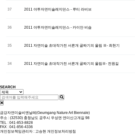
37
2011 야투자연미술레지던스 - 루티 라비브
36
2011 야투자연미술레지던스 - 카이안 비숍
35
2011 자연미술 초대작가전 서른개 골짜기의 울림 Ⅲ- 최헌기
34
2011 자연미술 초대작가전 서른개 골짜기의 울림Ⅲ- 전원길
처음
이전
맨끝
SEARCH
금강자연미술비엔날레(Geumgang Nature Art Biennale)
주소 : (32530) 충청남도 공주시 우성면 연미산고개길 98
TEL : 041-853-8828
FAX : 041-856-4336
개인정보책임관리자 : 고승현
개인정보처리방침