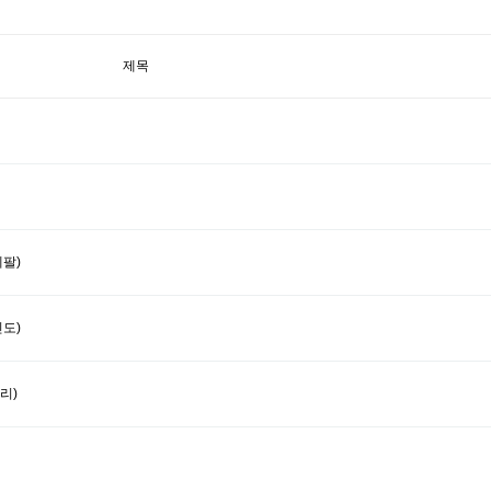
제목
네팔)
인도)
리)