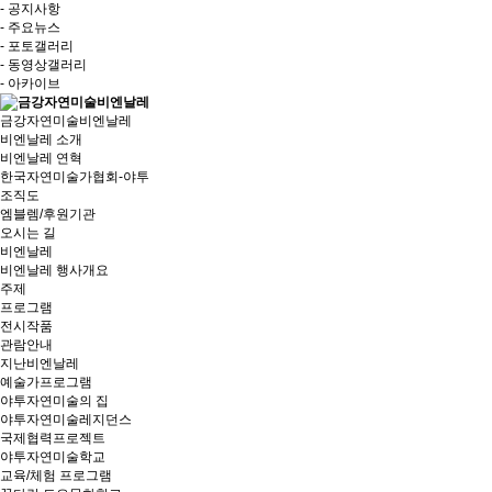
- 공지사항
- 주요뉴스
- 포토갤러리
- 동영상갤러리
- 아카이브
금강자연미술비엔날레
비엔날레 소개
비엔날레 연혁
한국자연미술가협회-야투
조직도
엠블렘/후원기관
오시는 길
비엔날레
비엔날레 행사개요
주제
프로그램
전시작품
관람안내
지난비엔날레
예술가프로그램
야투자연미술의 집
야투자연미술레지던스
국제협력프로젝트
야투자연미술학교
교육/체험 프로그램