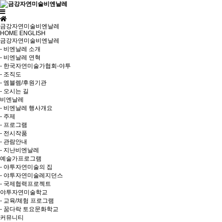
금강자연미술비엔날레
HOME
ENGLISH
금강자연미술비엔날레
- 비엔날레 소개
- 비엔날레 연혁
- 한국자연미술가협회-야투
- 조직도
- 엠블렘/후원기관
- 오시는 길
비엔날레
- 비엔날레 행사개요
- 주제
- 프로그램
- 전시작품
- 관람안내
- 지난비엔날레
예술가프로그램
- 야투자연미술의 집
- 야투자연미술레지던스
- 국제협력프로젝트
야투자연미술학교
- 교육/체험 프로그램
- 꿈다락 토요문화학교
커뮤니티