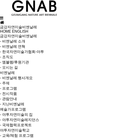
금강자연미술비엔날레
HOME
ENGLISH
금강자연미술비엔날레
- 비엔날레 소개
- 비엔날레 연혁
- 한국자연미술가협회-야투
- 조직도
- 엠블렘/후원기관
- 오시는 길
비엔날레
- 비엔날레 행사개요
- 주제
- 프로그램
- 전시작품
- 관람안내
- 지난비엔날레
예술가프로그램
- 야투자연미술의 집
- 야투자연미술레지던스
- 국제협력프로젝트
야투자연미술학교
- 교육/체험 프로그램