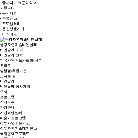
- 꿈다락 토요문화학교
커뮤니티
- 공지사항
- 주요뉴스
- 포토갤러리
- 동영상갤러리
- 아카이브
금강자연미술비엔날레
비엔날레 소개
비엔날레 연혁
한국자연미술가협회-야투
조직도
엠블렘/후원기관
오시는 길
비엔날레
비엔날레 행사개요
주제
프로그램
전시작품
관람안내
지난비엔날레
예술가프로그램
야투자연미술의 집
야투자연미술레지던스
국제협력프로젝트