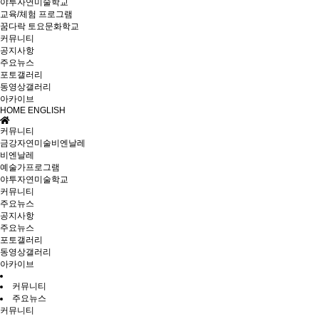
야투자연미술학교
교육/체험 프로그램
꿈다락 토요문화학교
커뮤니티
공지사항
주요뉴스
포토갤러리
동영상갤러리
아카이브
HOME
ENGLISH
커뮤니티
금강자연미술비엔날레
비엔날레
예술가프로그램
야투자연미술학교
커뮤니티
주요뉴스
공지사항
주요뉴스
포토갤러리
동영상갤러리
아카이브
커뮤니티
주요뉴스
커뮤니티