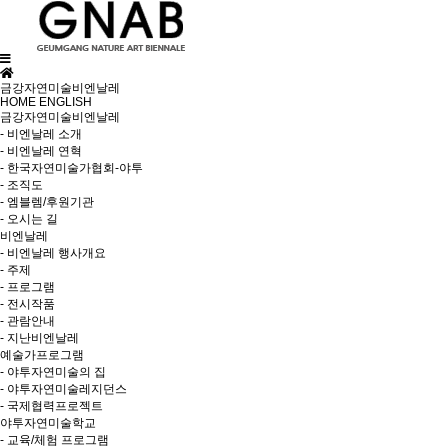
금강자연미술비엔날레
HOME
ENGLISH
금강자연미술비엔날레
- 비엔날레 소개
- 비엔날레 연혁
- 한국자연미술가협회-야투
- 조직도
- 엠블렘/후원기관
- 오시는 길
비엔날레
- 비엔날레 행사개요
- 주제
- 프로그램
- 전시작품
- 관람안내
- 지난비엔날레
예술가프로그램
- 야투자연미술의 집
- 야투자연미술레지던스
- 국제협력프로젝트
야투자연미술학교
- 교육/체험 프로그램