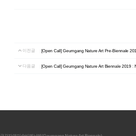
이전글
[Open Call] Geumgang Nature Art Pre-Biennale 20
다음글
[Open Call] Geumgang Nature Art Biennale 2019 : N
금강자연미술비엔날레(Geumgang Nature Art Biennale)