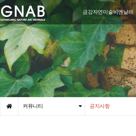
금강자연미술비엔날레
비엔날레 소개
비엔날레 연혁
한국자연미술가협회-야투
조직도
엠블렘/후원기관
오시는 길
커뮤니티
공지사항