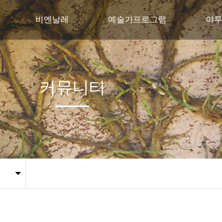
비엔날레
예술가프로그램
야
비엔날레 행사개요
야투자연미술의 집
교육
주제
야투자연미술레지던스
꿈다
커뮤니티
프로그램
국제협력프로젝트
전시작품
관람안내
지난비엔날레