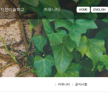
투자연미술학교
커뮤니티
HOME
ENGLISH
/체험 프로그램
공지사항
락 토요문화학교
주요뉴스
포토갤러리
동영상갤러리
아카이브
커뮤니티
공지사항