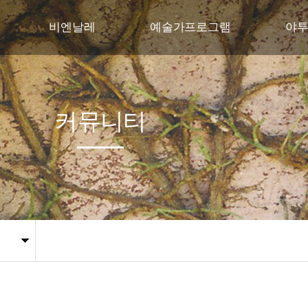
비엔날레
예술가프로그램
야
비엔날레 행사개요
야투자연미술의 집
교육
주제
야투자연미술레지던스
꿈다
커뮤니티
프로그램
국제협력프로젝트
전시작품
관람안내
지난비엔날레