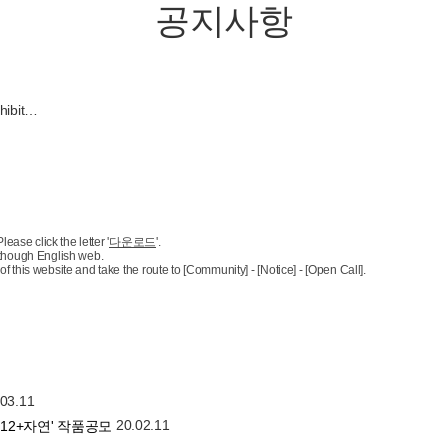
공지사항
hibit…
ease click the letter '
다운로드
'.
e though English web.
 this website and take the route to [Community] - [Notice] - [Open Call].
.03.11
20.02.11
x12+자연' 작품공모