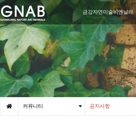
금강자연미술비엔날레
비엔날레 소개
비엔날레 연혁
한국자연미술가협회-야투
조직도
엠블렘/후원기관
오시는 길
커뮤니티
공지사항