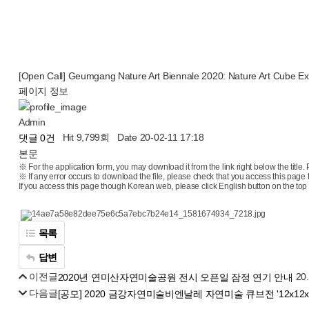
[Open Call] Geumgang Nature Art Biennale 2020: Nature Art Cube Ex
페이지 정보
Admin
Hit 9,799회
Date 20-02-11 17:18
댓글 0건
본문
※ For the application form, you may download it from the link right below the title. Pl
※ If any error occurs to download the file, please check that you access this pag
If you access this page though Korean web, please click English button on the top of
목록
답변
이전글
20
2020년 연미산자연미술공원 전시 오픈일 잠정 연기 안내
다음글
[공모] 2020 금강자연미술비엔날레 자연미술 큐브전 '12x12