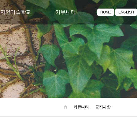
투자연미술학교
커뮤니티
HOME
ENGLISH
/체험 프로그램
공지사항
락 토요문화학교
주요뉴스
포토갤러리
동영상갤러리
아카이브
커뮤니티
공지사항