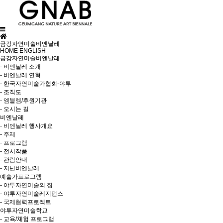
금강자연미술비엔날레
HOME
ENGLISH
금강자연미술비엔날레
- 비엔날레 소개
- 비엔날레 연혁
- 한국자연미술가협회-야투
- 조직도
- 엠블렘/후원기관
- 오시는 길
비엔날레
- 비엔날레 행사개요
- 주제
- 프로그램
- 전시작품
- 관람안내
- 지난비엔날레
예술가프로그램
- 야투자연미술의 집
- 야투자연미술레지던스
- 국제협력프로젝트
야투자연미술학교
- 교육/체험 프로그램