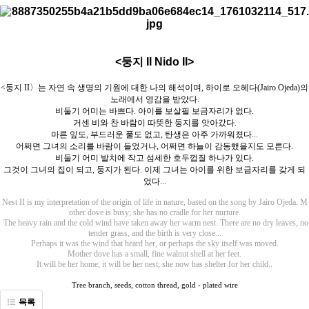
<둥지 II Nido II>
<둥지
II
〉
는 자연 속 생명의 기원에 대한 나의 해석이며
,
하이로 오헤다
(Jairo Ojeda)
의
노래에서 영감을 받았다
.
비둘기 어미는 바쁘다
.
아이를 보살필 보금자리가 없다
.
거센 비와 찬 바람이 따뜻한 둥지를 앗아갔다
.
마른 잎도
,
부드러운 풀도 없고
,
탄생은 아주 가까워졌다
...
어쩌면 그녀의 소리를 바람이 들었거나
,
어쩌면 하늘이 감동했을지도 모른다
.
비둘기 어미 발치에 작고 섬세한 호두껍질 하나가 있다
.
그것이 그녀의 집이 되고
,
둥지가 된다
.
이제 그녀는 아이를 위한 보금자리를 갖게 되
었다
...
Nest II is my interpretation of the origin of life in nature, based on the song by Jairo Ojeda. M
other dove is busy; she has no cradle for her nurture.
The heavy rain and the cold wind have taken away her warm nest. There are no dry leaves, no
tender grass, and the birth is very close...
Perhaps it was the wind that heard her, or perhaps the sky itself was moved.
Mother dove has a small, fine walnut shell at her feet.
It will be her home, it will be her nest; she now has shelter for her child..
Tree branch, seeds, cotton thread, gold - plated wire
목록