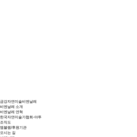
금강자연미술비엔날레
비엔날레 소개
비엔날레 연혁
한국자연미술가협회-야투
조직도
엠블렘/후원기관
오시는 길