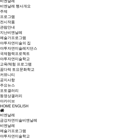
비엔날레
비엔날레 행사개요
주제
프로그램
전시작품
관람안내
지난비엔날레
예술가프로그램
야투자연미술의 집
야투자연미술레지던스
국제협력프로젝트
야투자연미술학교
교육/체험 프로그램
꿈다락 토요문화학교
커뮤니티
공지사항
주요뉴스
포토갤러리
동영상갤러리
아카이브
HOME
ENGLISH
비엔날레
금강자연미술비엔날레
비엔날레
예술가프로그램
야투자연미술학교