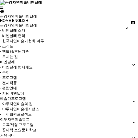
금강자연미술비엔날레
HOME
ENGLISH
금강자연미술비엔날레
- 비엔날레 소개
- 비엔날레 연혁
- 한국자연미술가협회-야투
- 조직도
- 엠블렘/후원기관
- 오시는 길
비엔날레
- 비엔날레 행사개요
- 주제
- 프로그램
- 전시작품
- 관람안내
- 지난비엔날레
예술가프로그램
- 야투자연미술의 집
- 야투자연미술레지던스
- 국제협력프로젝트
야투자연미술학교
- 교육/체험 프로그램
- 꿈다락 토요문화학교
커뮤니티