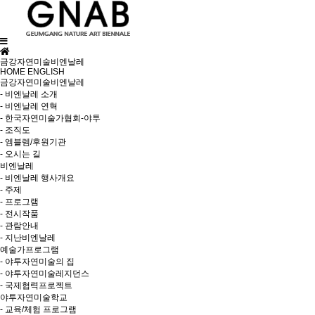
금강자연미술비엔날레
HOME
ENGLISH
금강자연미술비엔날레
- 비엔날레 소개
- 비엔날레 연혁
- 한국자연미술가협회-야투
- 조직도
- 엠블렘/후원기관
- 오시는 길
비엔날레
- 비엔날레 행사개요
- 주제
- 프로그램
- 전시작품
- 관람안내
- 지난비엔날레
예술가프로그램
- 야투자연미술의 집
- 야투자연미술레지던스
- 국제협력프로젝트
야투자연미술학교
- 교육/체험 프로그램