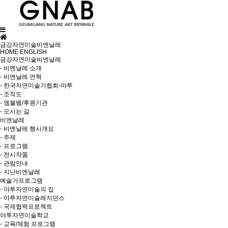
금강자연미술비엔날레
HOME
ENGLISH
금강자연미술비엔날레
- 비엔날레 소개
- 비엔날레 연혁
- 한국자연미술가협회-야투
- 조직도
- 엠블렘/후원기관
- 오시는 길
비엔날레
- 비엔날레 행사개요
- 주제
- 프로그램
- 전시작품
- 관람안내
- 지난비엔날레
예술가프로그램
- 야투자연미술의 집
- 야투자연미술레지던스
- 국제협력프로젝트
야투자연미술학교
- 교육/체험 프로그램