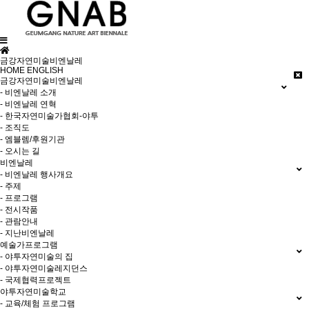
금강자연미술비엔날레
HOME
ENGLISH
금강자연미술비엔날레
- 비엔날레 소개
- 비엔날레 연혁
- 한국자연미술가협회-야투
- 조직도
- 엠블렘/후원기관
- 오시는 길
비엔날레
- 비엔날레 행사개요
- 주제
- 프로그램
- 전시작품
- 관람안내
- 지난비엔날레
예술가프로그램
- 야투자연미술의 집
- 야투자연미술레지던스
- 국제협력프로젝트
야투자연미술학교
- 교육/체험 프로그램