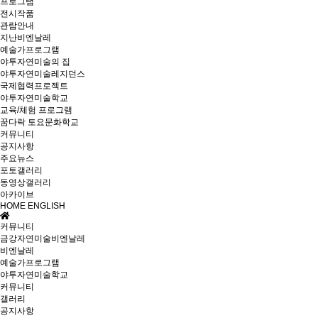
프로그램
전시작품
관람안내
지난비엔날레
예술가프로그램
야투자연미술의 집
야투자연미술레지던스
국제협력프로젝트
야투자연미술학교
교육/체험 프로그램
꿈다락 토요문화학교
커뮤니티
공지사항
주요뉴스
포토갤러리
동영상갤러리
아카이브
HOME
ENGLISH
커뮤니티
금강자연미술비엔날레
비엔날레
예술가프로그램
야투자연미술학교
커뮤니티
갤러리
공지사항