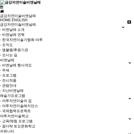
금강자연미술비엔날레
HOME
ENGLISH
금강자연미술비엔날레
- 비엔날레 소개
- 비엔날레 연혁
- 한국자연미술가협회-야투
- 조직도
- 엠블렘/후원기관
- 오시는 길
비엔날레
- 비엔날레 행사개요
- 주제
- 프로그램
- 전시작품
- 관람안내
- 지난비엔날레
예술가프로그램
- 야투자연미술의 집
- 야투자연미술레지던스
- 국제협력프로젝트
야투자연미술학교
- 교육/체험 프로그램
- 꿈다락 토요문화학교
커뮤니티