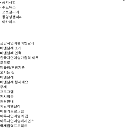
- 공지사항
- 주요뉴스
- 포토갤러리
- 동영상갤러리
- 아카이브
금강자연미술비엔날레
비엔날레 소개
비엔날레 연혁
한국자연미술가협회-야투
조직도
엠블렘/후원기관
오시는 길
비엔날레
비엔날레 행사개요
주제
프로그램
전시작품
관람안내
지난비엔날레
예술가프로그램
야투자연미술의 집
야투자연미술레지던스
국제협력프로젝트