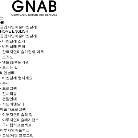
금강자연미술비엔날레
HOME
ENGLISH
금강자연미술비엔날레
- 비엔날레 소개
- 비엔날레 연혁
- 한국자연미술가협회-야투
- 조직도
- 엠블렘/후원기관
- 오시는 길
비엔날레
- 비엔날레 행사개요
- 주제
- 프로그램
- 전시작품
- 관람안내
- 지난비엔날레
예술가프로그램
- 야투자연미술의 집
- 야투자연미술레지던스
- 국제협력프로젝트
야투자연미술학교
- 교육/체험 프로그램