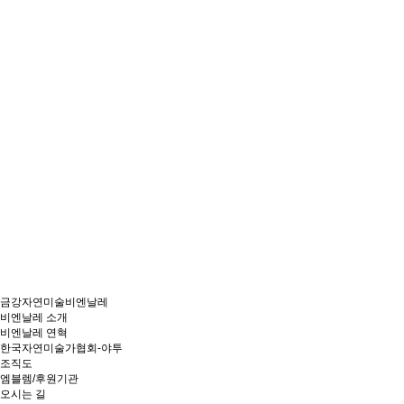
금강자연미술비엔날레
비엔날레 소개
비엔날레 연혁
한국자연미술가협회-야투
조직도
엠블렘/후원기관
오시는 길