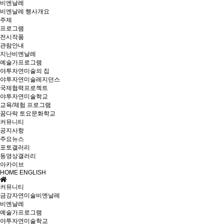
비엔날레
비엔날레 행사개요
주제
프로그램
전시작품
관람안내
지난비엔날레
예술가프로그램
야투자연미술의 집
야투자연미술레지던스
국제협력프로젝트
야투자연미술학교
교육/체험 프로그램
꿈다락 토요문화학교
커뮤니티
공지사항
주요뉴스
포토갤러리
동영상갤러리
아카이브
HOME
ENGLISH
커뮤니티
금강자연미술비엔날레
비엔날레
예술가프로그램
야투자연미술학교