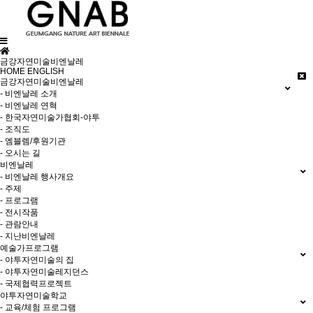
금강자연미술비엔날레
HOME
ENGLISH
금강자연미술비엔날레
- 비엔날레 소개
- 비엔날레 연혁
- 한국자연미술가협회-야투
- 조직도
- 엠블렘/후원기관
- 오시는 길
비엔날레
- 비엔날레 행사개요
- 주제
- 프로그램
- 전시작품
- 관람안내
- 지난비엔날레
예술가프로그램
- 야투자연미술의 집
- 야투자연미술레지던스
- 국제협력프로젝트
야투자연미술학교
- 교육/체험 프로그램