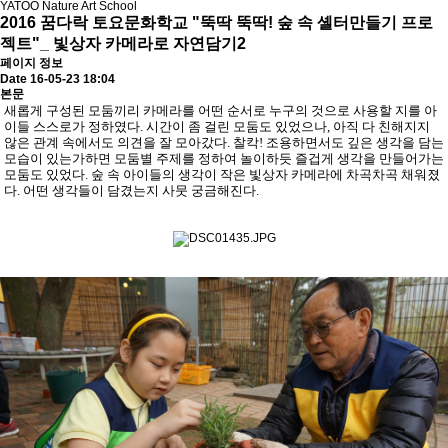
YATOO Nature Art School
2016 꿈다락 토요문화학교 "뚝딱 뚝딱! 숲 속 셸터만들기 프로
젝트"_ 빛상자 카메라로 자연담기2
페이지 정보
Date 16-05-23 18:04
본문
새롭게 구성된 모둠끼리 카메라를 어떤 순서로 누구의 것으로 사용할 지를 아
이들 스스로가 정하였다
.
시간이 좀 걸린 모둠도 있었으나
,
아직 다 친해지지
않은 관계 속에서도 의견을 잘 모아갔다
.
찰칵
!
조용하면서도 깊은 생각을 담는
모습이 있는가하면 모둠별 주제를 정하여 놀이하듯 즐겁게 생각을 만들어가는
모둠도 있었다
.
숲 속 아이들의 생각이 작은 빛상자 카메라에 차곡차곡 채워졌
다
.
어떤 생각들이 담겼는지 사뭇 궁금해진다
.