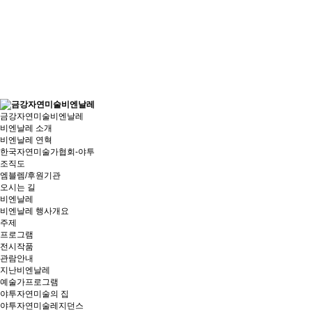
금강자연미술비엔날레
비엔날레 소개
비엔날레 연혁
한국자연미술가협회-야투
조직도
엠블렘/후원기관
오시는 길
비엔날레
비엔날레 행사개요
주제
프로그램
전시작품
관람안내
지난비엔날레
예술가프로그램
야투자연미술의 집
야투자연미술레지던스