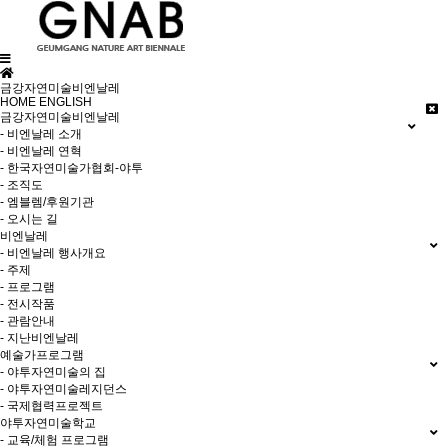
금강자연미술비엔날레
HOME
ENGLISH
금강자연미술비엔날레
- 비엔날레 소개
- 비엔날레 연혁
- 한국자연미술가협회-야투
- 조직도
- 엠블렘/후원기관
- 오시는 길
비엔날레
- 비엔날레 행사개요
- 주제
- 프로그램
- 전시작품
- 관람안내
- 지난비엔날레
예술가프로그램
- 야투자연미술의 집
- 야투자연미술레지던스
- 국제협력프로젝트
야투자연미술학교
- 교육/체험 프로그램