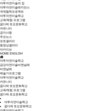
야투자연미술의 집
야투자연미술레지던스
국제협력프로젝트
야투자연미술학교
교육/체험 프로그램
꿈다락 토요문화학교
커뮤니티
공지사항
주요뉴스
포토갤러리
동영상갤러리
아카이브
HOME
ENGLISH
야투자연미술학교
금강자연미술비엔날레
비엔날레
예술가프로그램
야투자연미술학교
커뮤니티
꿈다락 토요문화학교
교육/체험 프로그램
꿈다락 토요문화학교
야투자연미술학교
꿈다락 토요문화학교
야투자연미술학교