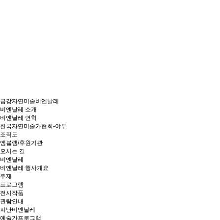
금강자연미술비엔날레
비엔날레 소개
비엔날레 연혁
한국자연미술가협회-야투
조직도
엠블렘/후원기관
오시는 길
비엔날레
비엔날레 행사개요
주제
프로그램
전시작품
관람안내
지난비엔날레
예술가프로그램