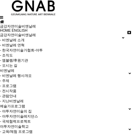
금강자연미술비엔날레
HOME
ENGLISH
금강자연미술비엔날레
- 비엔날레 소개
- 비엔날레 연혁
- 한국자연미술가협회-야투
- 조직도
- 엠블렘/후원기관
- 오시는 길
비엔날레
- 비엔날레 행사개요
- 주제
- 프로그램
- 전시작품
- 관람안내
- 지난비엔날레
예술가프로그램
- 야투자연미술의 집
- 야투자연미술레지던스
- 국제협력프로젝트
야투자연미술학교
- 교육/체험 프로그램