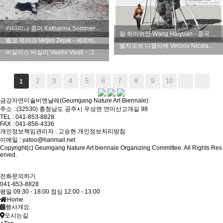
카타리나 좀머 Katharina Sommer - 독일 Germany
왕 하이위안 Wang Haiyuan - 중국 China
벨코 제야크 Veljko Zejak - 세르비아 Serbia
벨치오브 니콜라에 Velciov Nicolae - 루마니아 Romania
바실리스 바실리 Vasilis Vasili - 그리스 Greece
2
3
4
5
6
7
8
9
10
1
금강자연미술비엔날레(Geumgang Nature Art Biennale)
주소 : (32530) 충청남도 공주시 우성면 연미산고개길 98
TEL : 041-853-8828
FAX : 041-856-4336
개인정보책임관리자 : 고승현
개인정보처리방침
이메일 : yatoo@hanmail.net
Copyright(c) Geumgang Nature Art biennale Organizing Committee. All Rights Res
erved.
전화문의하기
041-853-8828
평일 09:30 - 18:00
점심 12:00 - 13:00
Home
행사개요
오시는길