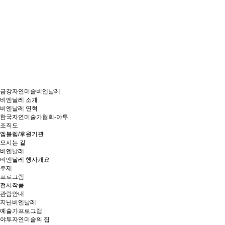
금강자연미술비엔날레
비엔날레 소개
비엔날레 연혁
한국자연미술가협회-야투
조직도
엠블렘/후원기관
오시는 길
비엔날레
비엔날레 행사개요
주제
프로그램
전시작품
관람안내
지난비엔날레
예술가프로그램
야투자연미술의 집