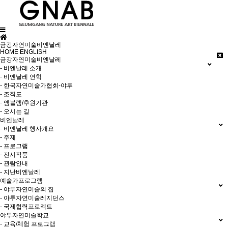
금강자연미술비엔날레
HOME
ENGLISH
금강자연미술비엔날레
- 비엔날레 소개
- 비엔날레 연혁
- 한국자연미술가협회-야투
- 조직도
- 엠블렘/후원기관
- 오시는 길
비엔날레
- 비엔날레 행사개요
- 주제
- 프로그램
- 전시작품
- 관람안내
- 지난비엔날레
예술가프로그램
- 야투자연미술의 집
- 야투자연미술레지던스
- 국제협력프로젝트
야투자연미술학교
- 교육/체험 프로그램