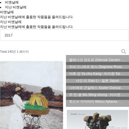
비엔날레
지난 비엔날레
비엔날레
지난 비엔날레에 출품한 작품들을 올려드립니다.
지난 비엔날레
지난 비엔날레에 출품한 작품들을 올려드립니다.
2017
Total 140건
1 페이지
젤레너크 션도르 Zelenak Sandor - 헝가리 Hungary
즈비그니에프 로사 Zbigniew Rossa - 폴란드 Poland
야츄 강 Ya-chu Kang - 타이완 Taiwan
샤오 리 Xiao Li - 일본 Japan
사비에르 곤살레스 Xavier Gonzalez - 스페인 Spain
우 민-쉥 Wu Ming-sheng - 타이완 Taiwan
위스누 아지타마 Wisnu Ajitama - 인도네시아 Indonesia