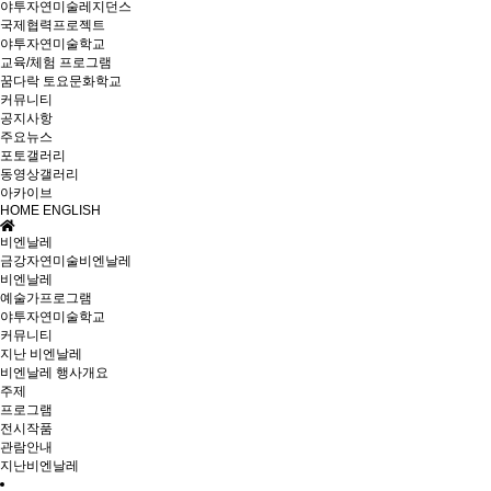
야투자연미술레지던스
국제협력프로젝트
야투자연미술학교
교육/체험 프로그램
꿈다락 토요문화학교
커뮤니티
공지사항
주요뉴스
포토갤러리
동영상갤러리
아카이브
HOME
ENGLISH
비엔날레
금강자연미술비엔날레
비엔날레
예술가프로그램
야투자연미술학교
커뮤니티
지난 비엔날레
비엔날레 행사개요
주제
프로그램
전시작품
관람안내
지난비엔날레