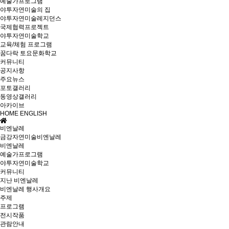
예술가프로그램
야투자연미술의 집
야투자연미술레지던스
국제협력프로젝트
야투자연미술학교
교육/체험 프로그램
꿈다락 토요문화학교
커뮤니티
공지사항
주요뉴스
포토갤러리
동영상갤러리
아카이브
HOME
ENGLISH
비엔날레
금강자연미술비엔날레
비엔날레
예술가프로그램
야투자연미술학교
커뮤니티
지난 비엔날레
비엔날레 행사개요
주제
프로그램
전시작품
관람안내