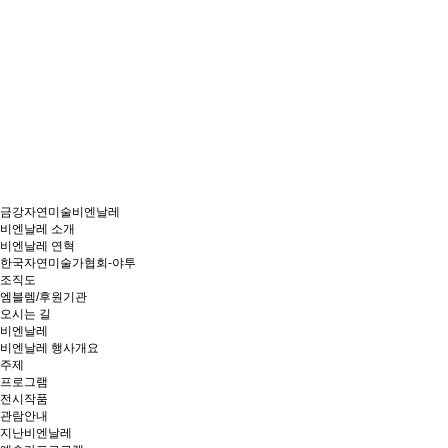
금강자연미술비엔날레
비엔날레 소개
비엔날레 연혁
한국자연미술가협회-야투
조직도
엠블렘/후원기관
오시는 길
비엔날레
비엔날레 행사개요
주제
프로그램
전시작품
관람안내
지난비엔날레