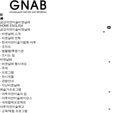
금강자연미술비엔날레
HOME
ENGLISH
금강자연미술비엔날레
- 비엔날레 소개
- 비엔날레 연혁
- 한국자연미술가협회-야투
- 조직도
- 엠블렘/후원기관
- 오시는 길
비엔날레
- 비엔날레 행사개요
- 주제
- 프로그램
- 전시작품
- 관람안내
- 지난비엔날레
예술가프로그램
- 야투자연미술의 집
- 야투자연미술레지던스
- 국제협력프로젝트
야투자연미술학교
- 교육/체험 프로그램