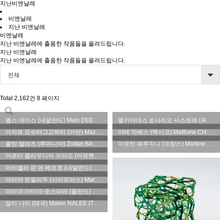
지난비엔날레
비엔날레
지난 비엔날레
비엔날레
지난 비엔날레에 출품한 작품들을 올려드립니다.
지난 비엔날레
지난 비엔날레에 출품한 작품들을 올려드립니다.
전체
Total 2,162건
8 페이지
멜스 데이스 (네덜란드) Mels DEES (Netherlands)
멜키아데스 로사리오 사스트레 (푸에르토리코) Melquiades ROSARIO Sastre (Puerto Rico)
마자르 모슈타그고하리 (이란) Mazyar MOSHTAGHGOHARI (Iran)
마테 차베스 (멕시코) Matthew CHAVEZ (Mexico)
졸탄 발라즈 (루마니아) Zoltán BALÁZS (Romania)
마르틴 페루지니 (프랑스) Martine PERUGINI (France)
마르타 클라우디아 프라도 (아르헨티나) Marta Claudia PRADO (Argentina)
마리엘러 판 덴 베르흐 (네덜란드) Marielle van den BERGH (Netherlands)
마리아 트릴리두 (사이프러스) Maria TRILLIDOU (Cyprus)
마리아 마티야-로스파라 (폴란드) Maria MATYJA-ROZPARA (Poland)
말리 나리 (태국) Malee NALEE (Thailand)