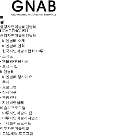
금강자연미술비엔날레
HOME
ENGLISH
금강자연미술비엔날레
- 비엔날레 소개
- 비엔날레 연혁
- 한국자연미술가협회-야투
- 조직도
- 엠블렘/후원기관
- 오시는 길
비엔날레
- 비엔날레 행사개요
- 주제
- 프로그램
- 전시작품
- 관람안내
- 지난비엔날레
예술가프로그램
- 야투자연미술의 집
- 야투자연미술레지던스
- 국제협력프로젝트
야투자연미술학교
- 교육/체험 프로그램