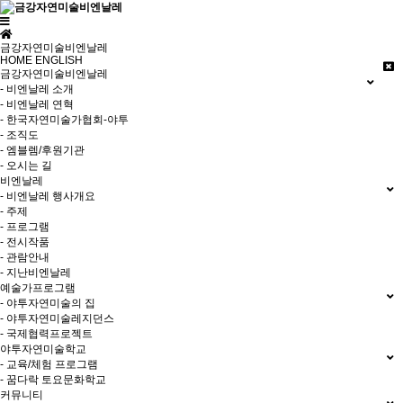
금강자연미술비엔날레
HOME
ENGLISH
금강자연미술비엔날레
- 비엔날레 소개
- 비엔날레 연혁
- 한국자연미술가협회-야투
- 조직도
- 엠블렘/후원기관
- 오시는 길
비엔날레
- 비엔날레 행사개요
- 주제
- 프로그램
- 전시작품
- 관람안내
- 지난비엔날레
예술가프로그램
- 야투자연미술의 집
- 야투자연미술레지던스
- 국제협력프로젝트
야투자연미술학교
- 교육/체험 프로그램
- 꿈다락 토요문화학교
커뮤니티