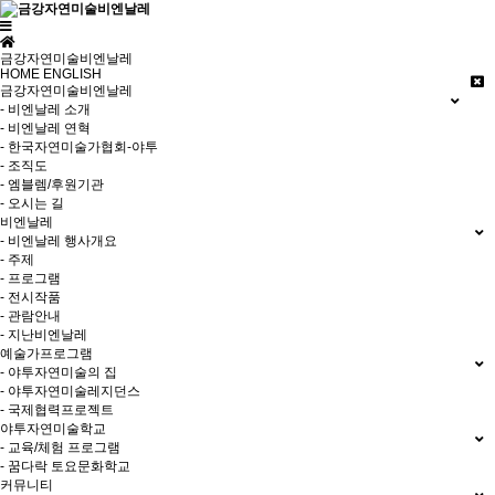
금강자연미술비엔날레
HOME
ENGLISH
금강자연미술비엔날레
- 비엔날레 소개
- 비엔날레 연혁
- 한국자연미술가협회-야투
- 조직도
- 엠블렘/후원기관
- 오시는 길
비엔날레
- 비엔날레 행사개요
- 주제
- 프로그램
- 전시작품
- 관람안내
- 지난비엔날레
예술가프로그램
- 야투자연미술의 집
- 야투자연미술레지던스
- 국제협력프로젝트
야투자연미술학교
- 교육/체험 프로그램
- 꿈다락 토요문화학교
커뮤니티