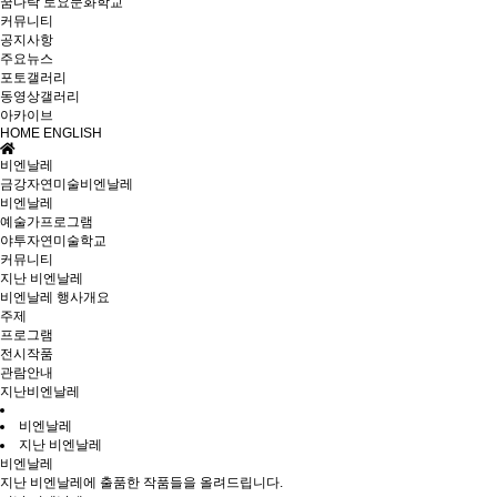
꿈다락 토요문화학교
커뮤니티
공지사항
주요뉴스
포토갤러리
동영상갤러리
아카이브
HOME
ENGLISH
비엔날레
금강자연미술비엔날레
비엔날레
예술가프로그램
야투자연미술학교
커뮤니티
지난 비엔날레
비엔날레 행사개요
주제
프로그램
전시작품
관람안내
지난비엔날레
비엔날레
지난 비엔날레
비엔날레
지난 비엔날레에 출품한 작품들을 올려드립니다.