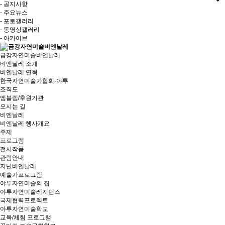
- 공지사항
- 주요뉴스
- 포토갤러리
- 동영상갤러리
- 아카이브
금강자연미술비엔날레
비엔날레 소개
비엔날레 연혁
한국자연미술가협회-야투
조직도
엠블렘/후원기관
오시는 길
비엔날레
비엔날레 행사개요
주제
프로그램
전시작품
관람안내
지난비엔날레
예술가프로그램
야투자연미술의 집
야투자연미술레지던스
국제협력프로젝트
야투자연미술학교
교육/체험 프로그램