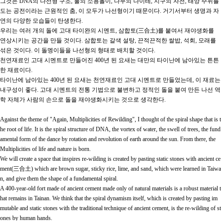
그것은
DNA
의 나선형 구조
,
물의 소용돌이
,
나무의 나이테
,
지구의 자전
,
태양 주위를
도는 공전이라는 근원적인 춤
,
이 모두가 나선형이기 때문이다
.
거기서부터 생명과 자
연의 다양한 모습들이 탄생한다
.
우리는 여러 개의 돌에 고대 타이완의 시멘트
,
삼합토
(
三合土
)
를 붙여서 재야생화를
연상시키는 공간을 만들 것이다
.
삼합토는 갈색 설탕
,
끈적끈적한 쌀밥
,
석회
,
모래를
섞은 것이다
.
이 돌멩이들을 나선형의 형태로 배치할 것이다
.
천연재료인 고대 시멘트로 만들어진
400
년 된 요새는 대만의 타이난에 남아있는 튼튼
한 재료이다
.
타이난에 남아있는
400
년 된 요새는 천연재료인 고대 시멘트로 만들었는데
,
이 재료는
내구성이 좋다
.
고대 시멘트의 전통 기법으로 불변하고 정적인 돌을 붙여 만든 나선 역
학 자체가 사람의 손으로 돌을 재야생화시키는 것으로 생각한다
.
Against the theme of "Again, Multiplicities of Rewilding", I thought of the spiral shape that is t
he root of life. It is the spiral structure of DNA, the vortex of water, the swell of trees, the fund
amental form of the dance by rotation and revolution of earth around the sun. From there, the
Multiplicities of life and nature is born.
We will create a space that inspires re-wilding is created by pasting static stones with ancient ce
ment(
三合土
) which are brown sugar, sticky rice, lime, and sand, which were learned in Taiwa
n, and give them the shape of a fundamental spiral.
A 400-year-old fort made of ancient cement made only of natural materials is a robust material t
hat remains in Tainan. We think that the spiral dynamism itself, which is created by pasting im
mutable and static stones with the traditional technique of ancient cement, is the re-wilding of st
ones by human hands.