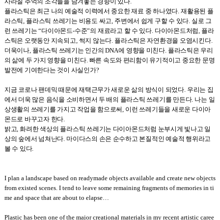
사라질 추억의 조각들을 남겨놓는 경향이 있다
.
플라스틱은 최근 나의 예술적 이력에서 중요한 재료 중 하나였다
.
재활용된 플
라스틱
,
플라스틱 쓰레기는 비용도 싸고
,
주변에서 쉽게 구할 수 있다
.
실로 그
런 쓰레기는
“
다이아몬드
-
수준
”
의 재료라고 할 수 있다
.
다이아몬드처럼
,
플라
스틱은 오랫동안 지속되고
,
썩지 않는다
.
플라스틱은 자연환경을 오염시킨다
.
더욱이나
,
플라스틱 쓰레기는 인간의
DNA
에 영향을 미친다
.
플라스틱은 우리
의 삶에 두 가지 영향을 미친다
.
빠른 속도와 편리함이 유기적이고 중요한 문명
발전에 기여한다는 것이 사실인가
?
지금 코로나 팬데믹 때문에 재택근무가 새로운 삶의 방식이 되었다
.
우리는 집
에서 더욱 많은 음식을 소비하면서 두 배의 플라스틱 쓰레기를 만든다
.
나는 일
상생활의 쓰레기를 가지고 작업을 함으로써
,
이런 쓰레기들을 새로운 다이아
몬드로 바꾸고자 한다
.
밝고
,
화려한 색상의 플라스틱 쓰레기는 다이아몬드처럼 눈부시게 빛나고 일
상의 숲에서 넘쳐난다
.
마이다스의 손은 순수하고 본질적인 예술적 행위라고
볼 수 있다
.
I plan a landscape based on readymade objects available and create new objects
from existed scenes. I tend to leave some remaining fragments of memories in ti
me and space that are about to elapse
…
Plastic has been one of the major creational materials in my recent artistic caree