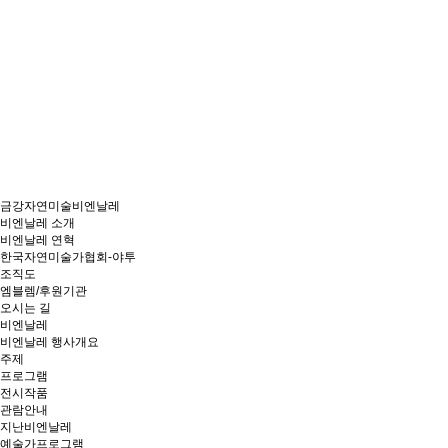
금강자연미술비엔날레
비엔날레 소개
비엔날레 연혁
한국자연미술가협회-야투
조직도
엠블렘/후원기관
오시는 길
비엔날레
비엔날레 행사개요
주제
프로그램
전시작품
관람안내
지난비엔날레
예술가프로그램