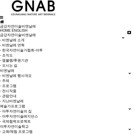
금강자연미술비엔날레
HOME
ENGLISH
금강자연미술비엔날레
- 비엔날레 소개
- 비엔날레 연혁
- 한국자연미술가협회-야투
- 조직도
- 엠블렘/후원기관
- 오시는 길
비엔날레
- 비엔날레 행사개요
- 주제
- 프로그램
- 전시작품
- 관람안내
- 지난비엔날레
예술가프로그램
- 야투자연미술의 집
- 야투자연미술레지던스
- 국제협력프로젝트
야투자연미술학교
- 교육/체험 프로그램