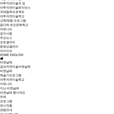
야투자연미술의 집
야투자연미술레지던스
국제협력프로젝트
야투자연미술학교
교육/체험 프로그램
꿈다락 토요문화학교
커뮤니티
공지사항
주요뉴스
포토갤러리
동영상갤러리
아카이브
HOME
ENGLISH
비엔날레
금강자연미술비엔날레
비엔날레
예술가프로그램
야투자연미술학교
커뮤니티
지난 비엔날레
비엔날레 행사개요
주제
프로그램
전시작품
관람안내