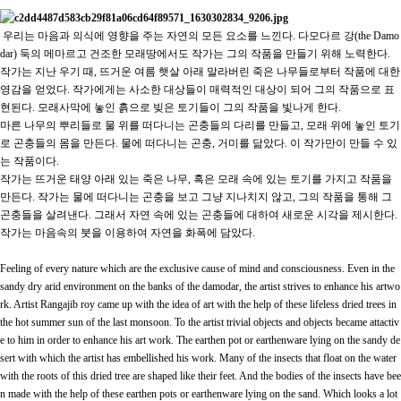
우리는 마음과 의식에 영향을 주는 자연의 모든 요소를 느낀다
.
다모다르 강
(the Damo
dar)
둑의 메마르고 건조한 모래땅에서도 작가는 그의 작품을 만들기 위해 노력한다
.
작가는 지난 우기 때
,
뜨거운 여름 햇살 아래 말라버린 죽은 나무들로부터 작품에 대한
영감을 얻었다
.
작가에게는 사소한 대상들이 매력적인 대상이 되어 그의 작품으로 표
현된다
.
모래사막에 놓인 흙으로 빚은 토기들이 그의 작품을 빛나게 한다
.
마른 나무의 뿌리들로 물 위를 떠다니는 곤충들의 다리를 만들고
,
모래 위에 놓인 토기
로 곤충들의 몸을 만든다
.
물에 떠다니는 곤충
,
거미를 닮았다
.
이 작가만이 만들 수 있
는 작품이다
.
작가는 뜨거운 태양 아래 있는 죽은 나무
,
혹은 모래 속에 있는 토기를 가지고 작품을
만든다
.
작가는 물에 떠다니는 곤충을 보고 그냥 지나치지 않고
,
그의 작품을 통해 그
곤충들을 살려낸다
.
그래서 자연 속에 있는 곤충들에 대하여 새로운 시각을 제시한다
.
작가는 마음속의 붓을 이용하여 자연을 화폭에 담았다
.
Feeling of every nature which are the exclusive cause of mind and consciousness. Even in the
sandy dry arid environment on the banks of the damodar, the artist strives to enhance his artwo
rk. Artist Rangajib roy came up with the idea of art with the help of these lifeless dried trees in
the hot summer sun of the last monsoon. To the artist trivial objects and objects became attactiv
e to him in order to enhance his art work. The earthen pot or earthenware lying on the sandy de
sert with which the artist has embellished his work. Many of the insects that float on the water
with the roots of this dried tree are shaped like their feet. And the bodies of the insects have bee
n made with the help of these earthen pots or earthenware lying on the sand. Which looks a lot