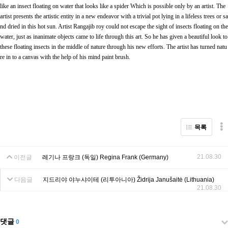
like an insect floating on water that looks like a spider Which is possible only by an artist. The
artist presents the artistic entity in a new endeavor with a trivial pot lying in a lifeless trees or sa
nd dried in this hot sun. Artist Rangajib roy could not escape the sight of insects floating on the
water, just as inanimate objects came to life through this art. So he has given a beautiful look to
these floating insects in the middle of nature through his new efforts. The artist has turned natu
re in to a canvas with the help of his mind paint brush.
목록
21.08.30
이전글
레기나 프랑크 (독일) Regina Frank (Germany)
다음글
지드리야 야누샤이테 (리투아니아) Židrija Janušaitė (Lithuania)
21.08.30
댓글
0