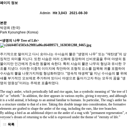
페이지 정보
Admin
Hit 3,043
2021-08-30
본문
박경희 (한국)
Park Kyounghee (Korea)
​<
생명의 나무
Tree of Life>
주기적으로 떨어지고 다시 솟아나는 수사슴의 뿔은
“
생명의 나무
”
또는
“
재탄생
”
의 상
징적인 의미를 지닌다
.
또한 사슴은 여러 신화에 등장하여 신비로움을 주며 야생의 동
물이지만 인간에게 친숙한 동물에 속한다
.
특히 사슴의 뿔은 나무의 형상과 유사한 구
조를 지녔다
.
이러한 이중적 이미지에 착안하여 조형적 요소를 접목해 귀를 포함하여
수사슴의 뿔을 나뭇가지처럼 형상화하였다
. “
영속적 재생력
”
을 지닌 수사슴의 뿔 위에
새를 부가적인 오브제로 추가하여 또다시 야생으로 돌아가고자 하는 모두의 꿈을
“
생
명의 영원성
”
이라는 주제로 표출하였다
.
The stag's antler, which periodically fall and rise again, has a symbolic meaning of "the tree of l
ife" or "rebirth." In addition, the deer appears in various myths, giving it mystery, and although
it is a wild animal, it belongs to an animal familiar to humans. In particular, The stag's antler ha
s a structure similar to that of a tree. Taking this double image into consideration, the formative
elements are grafted to shape the antler of the stag, including the ears, like tree branches.
By adding a bird as an additional object on the antler of a stag with “permanent regeneration”, e
veryone’s dream of returning to the wild is expressed under the theme of “eternity of life.”
목록