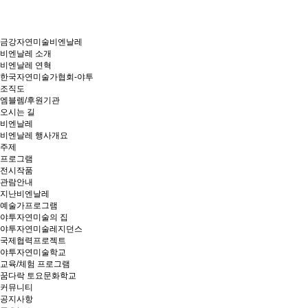
금강자연미술비엔날레
비엔날레 소개
비엔날레 연혁
한국자연미술가협회-야투
조직도
엠블렘/후원기관
오시는 길
비엔날레
비엔날레 행사개요
주제
프로그램
전시작품
관람안내
지난비엔날레
예술가프로그램
야투자연미술의 집
야투자연미술레지던스
국제협력프로젝트
야투자연미술학교
교육/체험 프로그램
꿈다락 토요문화학교
커뮤니티
공지사항