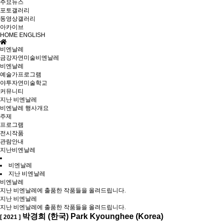
주요뉴스
포토갤러리
동영상갤러리
아카이브
HOME
ENGLISH
비엔날레
금강자연미술비엔날레
비엔날레
예술가프로그램
야투자연미술학교
커뮤니티
지난 비엔날레
비엔날레 행사개요
주제
프로그램
전시작품
관람안내
지난비엔날레
비엔날레
지난 비엔날레
비엔날레
지난 비엔날레에 출품한 작품들을 올려드립니다.
지난 비엔날레
지난 비엔날레에 출품한 작품들을 올려드립니다.
박경희 (한국) Park Kyounghee (Korea)
[ 2021 ]