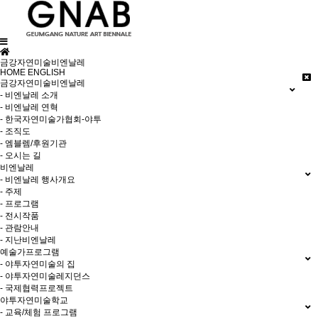
금강자연미술비엔날레
HOME
ENGLISH
금강자연미술비엔날레
- 비엔날레 소개
- 비엔날레 연혁
- 한국자연미술가협회-야투
- 조직도
- 엠블렘/후원기관
- 오시는 길
비엔날레
- 비엔날레 행사개요
- 주제
- 프로그램
- 전시작품
- 관람안내
- 지난비엔날레
예술가프로그램
- 야투자연미술의 집
- 야투자연미술레지던스
- 국제협력프로젝트
야투자연미술학교
- 교육/체험 프로그램