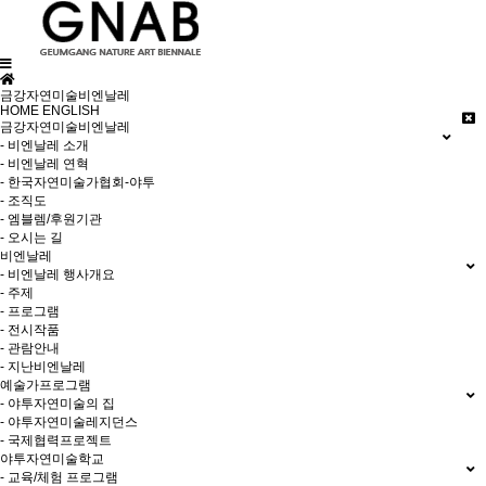
금강자연미술비엔날레
HOME
ENGLISH
금강자연미술비엔날레
- 비엔날레 소개
- 비엔날레 연혁
- 한국자연미술가협회-야투
- 조직도
- 엠블렘/후원기관
- 오시는 길
비엔날레
- 비엔날레 행사개요
- 주제
- 프로그램
- 전시작품
- 관람안내
- 지난비엔날레
예술가프로그램
- 야투자연미술의 집
- 야투자연미술레지던스
- 국제협력프로젝트
야투자연미술학교
- 교육/체험 프로그램