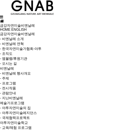
금강자연미술비엔날레
HOME
ENGLISH
금강자연미술비엔날레
- 비엔날레 소개
- 비엔날레 연혁
- 한국자연미술가협회-야투
- 조직도
- 엠블렘/후원기관
- 오시는 길
비엔날레
- 비엔날레 행사개요
- 주제
- 프로그램
- 전시작품
- 관람안내
- 지난비엔날레
예술가프로그램
- 야투자연미술의 집
- 야투자연미술레지던스
- 국제협력프로젝트
야투자연미술학교
- 교육/체험 프로그램