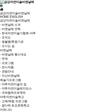
금강자연미술비엔날레
HOME
ENGLISH
금강자연미술비엔날레
- 비엔날레 소개
- 비엔날레 연혁
- 한국자연미술가협회-야투
- 조직도
- 엠블렘/후원기관
- 오시는 길
비엔날레
- 비엔날레 행사개요
- 주제
- 프로그램
- 전시작품
- 관람안내
- 지난비엔날레
예술가프로그램
- 야투자연미술의 집
- 야투자연미술레지던스
- 국제협력프로젝트
야투자연미술학교
- 교육/체험 프로그램
- 꿈다락 토요문화학교
커뮤니티