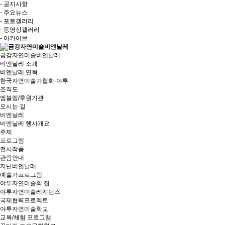
- 공지사항
- 주요뉴스
- 포토갤러리
- 동영상갤러리
- 아카이브
금강자연미술비엔날레
비엔날레 소개
비엔날레 연혁
한국자연미술가협회-야투
조직도
엠블렘/후원기관
오시는 길
비엔날레
비엔날레 행사개요
주제
프로그램
전시작품
관람안내
지난비엔날레
예술가프로그램
야투자연미술의 집
야투자연미술레지던스
국제협력프로젝트
야투자연미술학교
교육/체험 프로그램