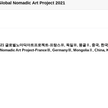
l Nomadic Art Project 2021
021 글로벌노마딕아트프로젝트-프랑스Ⅲ, 독일Ⅲ, 몽골Ⅱ, 중국, 한
 Nomadic Art Project-FranceⅢ, GermanyⅢ, MongoliaⅡ, China,