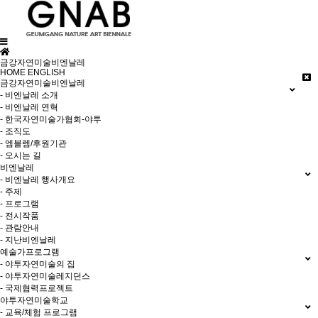
금강자연미술비엔날레
HOME
ENGLISH
금강자연미술비엔날레
- 비엔날레 소개
- 비엔날레 연혁
- 한국자연미술가협회-야투
- 조직도
- 엠블렘/후원기관
- 오시는 길
비엔날레
- 비엔날레 행사개요
- 주제
- 프로그램
- 전시작품
- 관람안내
- 지난비엔날레
예술가프로그램
- 야투자연미술의 집
- 야투자연미술레지던스
- 국제협력프로젝트
야투자연미술학교
- 교육/체험 프로그램