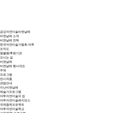
금강자연미술비엔날레
비엔날레 소개
비엔날레 연혁
한국자연미술가협회-야투
조직도
엠블렘/후원기관
오시는 길
비엔날레
비엔날레 행사개요
주제
프로그램
전시작품
관람안내
지난비엔날레
예술가프로그램
야투자연미술의 집
야투자연미술레지던스
국제협력프로젝트
야투자연미술학교