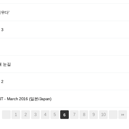
피우다'
 3
개 눈길
 2
 - March 2016 (일본/Japan)
1
2
3
4
5
7
8
9
10
6