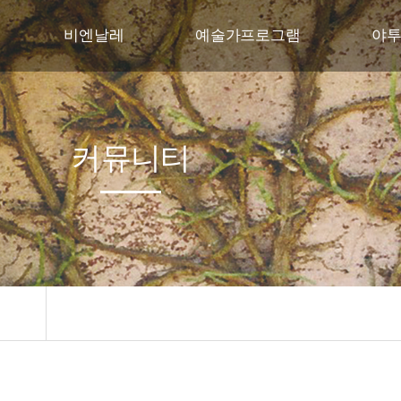
비엔날레
예술가프로그램
야
비엔날레 행사개요
야투자연미술의 집
교육
주제
야투자연미술레지던스
꿈다
커뮤니티
프로그램
국제협력프로젝트
전시작품
관람안내
지난비엔날레