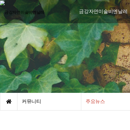
금강자연미술비엔날레
비엔날레 소개
비엔날레 연혁
한국자연미술가협회-야투
조직도
엠블렘/후원기관
오시는 길
커뮤니티
주요뉴스