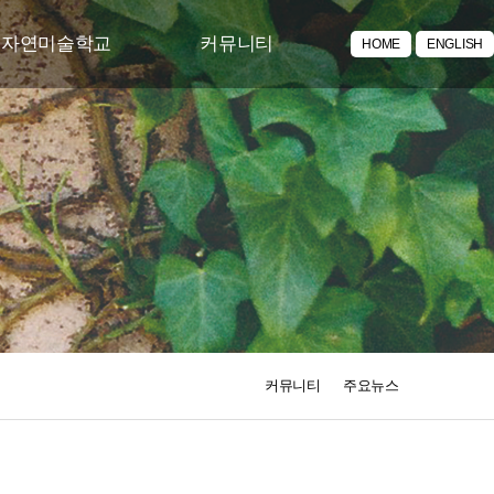
투자연미술학교
커뮤니티
HOME
ENGLISH
/체험 프로그램
공지사항
락 토요문화학교
주요뉴스
포토갤러리
동영상갤러리
아카이브
커뮤니티
주요뉴스