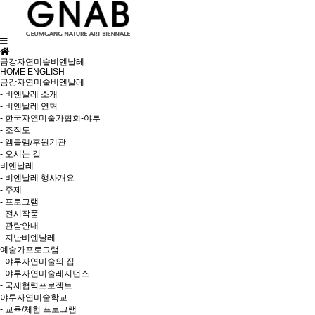
금강자연미술비엔날레
HOME
ENGLISH
금강자연미술비엔날레
- 비엔날레 소개
- 비엔날레 연혁
- 한국자연미술가협회-야투
- 조직도
- 엠블렘/후원기관
- 오시는 길
비엔날레
- 비엔날레 행사개요
- 주제
- 프로그램
- 전시작품
- 관람안내
- 지난비엔날레
예술가프로그램
- 야투자연미술의 집
- 야투자연미술레지던스
- 국제협력프로젝트
야투자연미술학교
- 교육/체험 프로그램