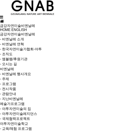
금강자연미술비엔날레
HOME
ENGLISH
금강자연미술비엔날레
- 비엔날레 소개
- 비엔날레 연혁
- 한국자연미술가협회-야투
- 조직도
- 엠블렘/후원기관
- 오시는 길
비엔날레
- 비엔날레 행사개요
- 주제
- 프로그램
- 전시작품
- 관람안내
- 지난비엔날레
예술가프로그램
- 야투자연미술의 집
- 야투자연미술레지던스
- 국제협력프로젝트
야투자연미술학교
- 교육/체험 프로그램