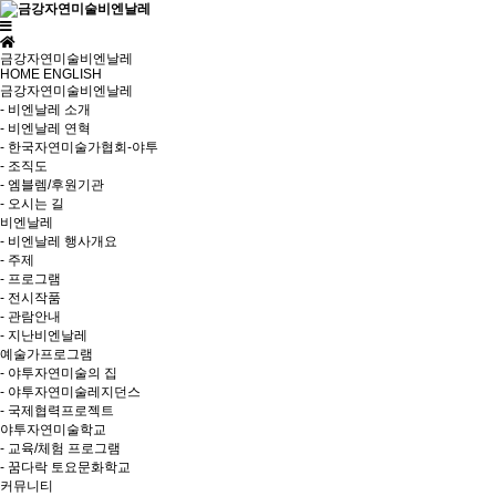
금강자연미술비엔날레
HOME
ENGLISH
금강자연미술비엔날레
- 비엔날레 소개
- 비엔날레 연혁
- 한국자연미술가협회-야투
- 조직도
- 엠블렘/후원기관
- 오시는 길
비엔날레
- 비엔날레 행사개요
- 주제
- 프로그램
- 전시작품
- 관람안내
- 지난비엔날레
예술가프로그램
- 야투자연미술의 집
- 야투자연미술레지던스
- 국제협력프로젝트
야투자연미술학교
- 교육/체험 프로그램
- 꿈다락 토요문화학교
커뮤니티