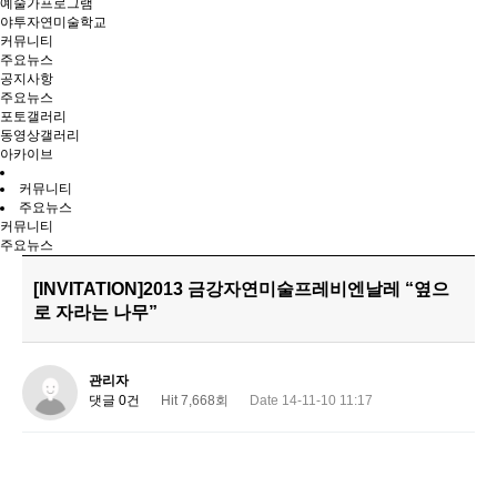
예술가프로그램
야투자연미술학교
커뮤니티
주요뉴스
공지사항
주요뉴스
포토갤러리
동영상갤러리
아카이브
커뮤니티
주요뉴스
커뮤니티
주요뉴스
[INVITATION]2013 금강자연미술프레비엔날레 “옆으
로 자라는 나무”
관리자
댓글 0건
Hit 7,668회
Date 14-11-10 11:17