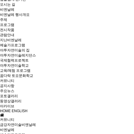
오시는 길
비엔날레
비엔날레 행사개요
주제
프로그램
전시작품
관람안내
지난비엔날레
예술가프로그램
야투자연미술의 집
야투자연미술레지던스
국제협력프로젝트
야투자연미술학교
교육/체험 프로그램
꿈다락 토요문화학교
커뮤니티
공지사항
주요뉴스
포토갤러리
동영상갤러리
아카이브
HOME
ENGLISH
커뮤니티
금강자연미술비엔날레
비엔날레