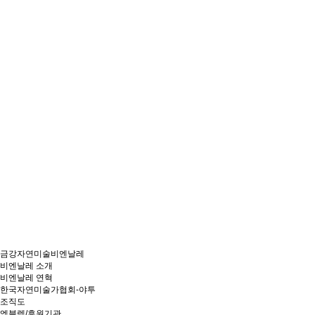
금강자연미술비엔날레
비엔날레 소개
비엔날레 연혁
한국자연미술가협회-야투
조직도
엠블렘/후원기관