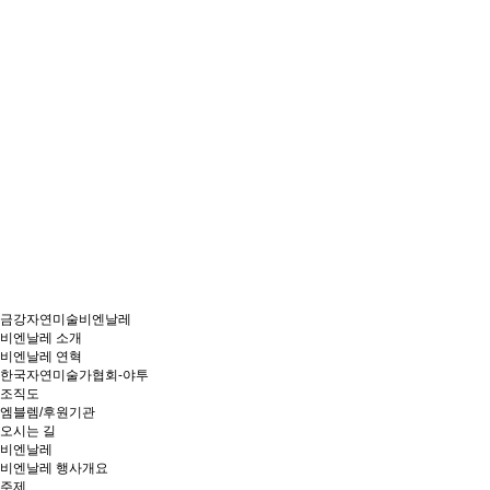
금강자연미술비엔날레
비엔날레 소개
비엔날레 연혁
한국자연미술가협회-야투
조직도
엠블렘/후원기관
오시는 길
비엔날레
비엔날레 행사개요
주제