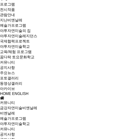
프로그램
전시작품
관람안내
지난비엔날레
예술가프로그램
야투자연미술의 집
야투자연미술레지던스
국제협력프로젝트
야투자연미술학교
교육/체험 프로그램
꿈다락 토요문화학교
커뮤니티
공지사항
주요뉴스
포토갤러리
동영상갤러리
아카이브
HOME
ENGLISH
커뮤니티
금강자연미술비엔날레
비엔날레
예술가프로그램
야투자연미술학교
커뮤니티
공지사항