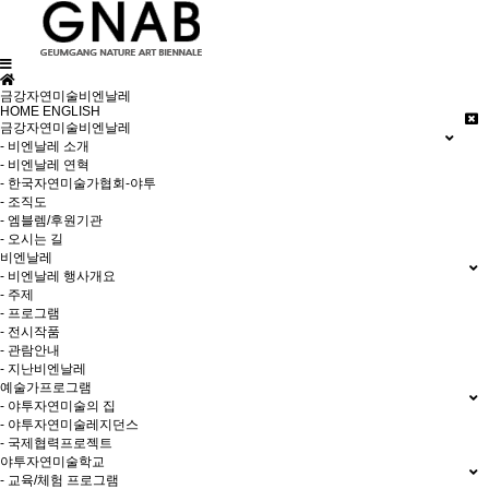
금강자연미술비엔날레
HOME
ENGLISH
금강자연미술비엔날레
- 비엔날레 소개
- 비엔날레 연혁
- 한국자연미술가협회-야투
- 조직도
- 엠블렘/후원기관
- 오시는 길
비엔날레
- 비엔날레 행사개요
- 주제
- 프로그램
- 전시작품
- 관람안내
- 지난비엔날레
예술가프로그램
- 야투자연미술의 집
- 야투자연미술레지던스
- 국제협력프로젝트
야투자연미술학교
- 교육/체험 프로그램