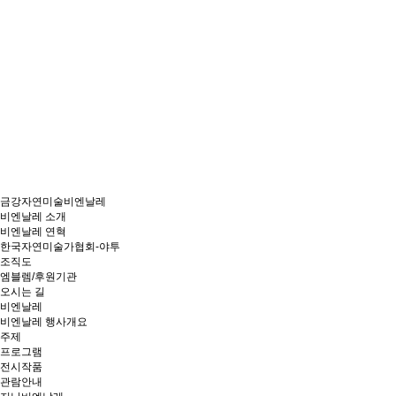
금강자연미술비엔날레
비엔날레 소개
비엔날레 연혁
한국자연미술가협회-야투
조직도
엠블렘/후원기관
오시는 길
비엔날레
비엔날레 행사개요
주제
프로그램
전시작품
관람안내