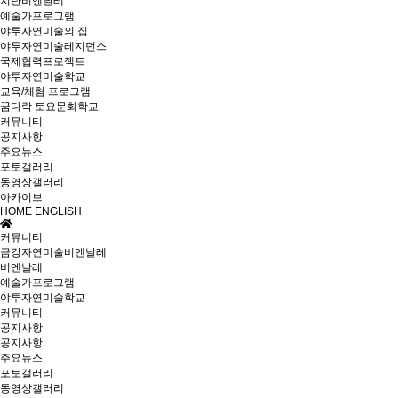
지난비엔날레
예술가프로그램
야투자연미술의 집
야투자연미술레지던스
국제협력프로젝트
야투자연미술학교
교육/체험 프로그램
꿈다락 토요문화학교
커뮤니티
공지사항
주요뉴스
포토갤러리
동영상갤러리
아카이브
HOME
ENGLISH
커뮤니티
금강자연미술비엔날레
비엔날레
예술가프로그램
야투자연미술학교
커뮤니티
공지사항
공지사항
주요뉴스
포토갤러리
동영상갤러리