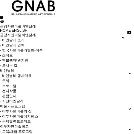
금강자연미술비엔날레
HOME
ENGLISH
금강자연미술비엔날레
- 비엔날레 소개
- 비엔날레 연혁
- 한국자연미술가협회-야투
- 조직도
- 엠블렘/후원기관
- 오시는 길
비엔날레
- 비엔날레 행사개요
- 주제
- 프로그램
- 전시작품
- 관람안내
- 지난비엔날레
예술가프로그램
- 야투자연미술의 집
- 야투자연미술레지던스
- 국제협력프로젝트
야투자연미술학교
- 교육/체험 프로그램