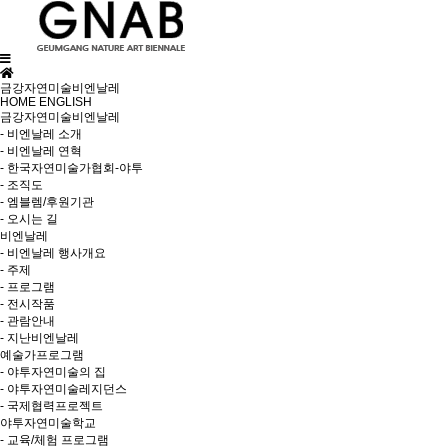
금강자연미술비엔날레
HOME
ENGLISH
금강자연미술비엔날레
- 비엔날레 소개
- 비엔날레 연혁
- 한국자연미술가협회-야투
- 조직도
- 엠블렘/후원기관
- 오시는 길
비엔날레
- 비엔날레 행사개요
- 주제
- 프로그램
- 전시작품
- 관람안내
- 지난비엔날레
예술가프로그램
- 야투자연미술의 집
- 야투자연미술레지던스
- 국제협력프로젝트
야투자연미술학교
- 교육/체험 프로그램