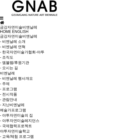
금강자연미술비엔날레
HOME
ENGLISH
금강자연미술비엔날레
- 비엔날레 소개
- 비엔날레 연혁
- 한국자연미술가협회-야투
- 조직도
- 엠블렘/후원기관
- 오시는 길
비엔날레
- 비엔날레 행사개요
- 주제
- 프로그램
- 전시작품
- 관람안내
- 지난비엔날레
예술가프로그램
- 야투자연미술의 집
- 야투자연미술레지던스
- 국제협력프로젝트
야투자연미술학교
- 교육/체험 프로그램