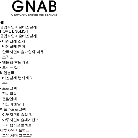
금강자연미술비엔날레
HOME
ENGLISH
금강자연미술비엔날레
- 비엔날레 소개
- 비엔날레 연혁
- 한국자연미술가협회-야투
- 조직도
- 엠블렘/후원기관
- 오시는 길
비엔날레
- 비엔날레 행사개요
- 주제
- 프로그램
- 전시작품
- 관람안내
- 지난비엔날레
예술가프로그램
- 야투자연미술의 집
- 야투자연미술레지던스
- 국제협력프로젝트
야투자연미술학교
- 교육/체험 프로그램