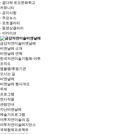
- 꿈다락 토요문화학교
커뮤니티
- 공지사항
- 주요뉴스
- 포토갤러리
- 동영상갤러리
- 아카이브
금강자연미술비엔날레
비엔날레 소개
비엔날레 연혁
한국자연미술가협회-야투
조직도
엠블렘/후원기관
오시는 길
비엔날레
비엔날레 행사개요
주제
프로그램
전시작품
관람안내
지난비엔날레
예술가프로그램
야투자연미술의 집
야투자연미술레지던스
국제협력프로젝트