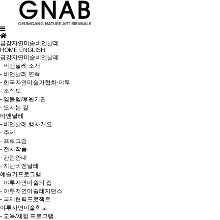
금강자연미술비엔날레
HOME
ENGLISH
금강자연미술비엔날레
- 비엔날레 소개
- 비엔날레 연혁
- 한국자연미술가협회-야투
- 조직도
- 엠블렘/후원기관
- 오시는 길
비엔날레
- 비엔날레 행사개요
- 주제
- 프로그램
- 전시작품
- 관람안내
- 지난비엔날레
예술가프로그램
- 야투자연미술의 집
- 야투자연미술레지던스
- 국제협력프로젝트
야투자연미술학교
- 교육/체험 프로그램