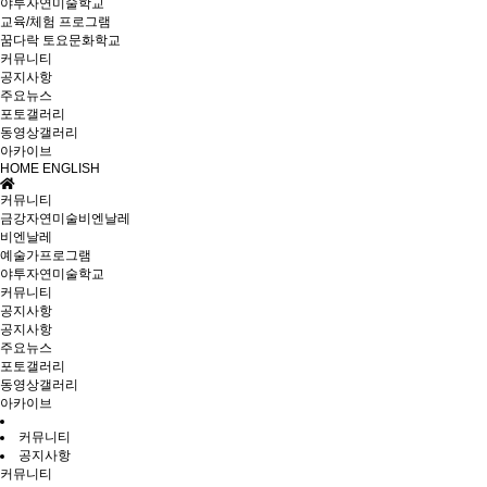
야투자연미술학교
교육/체험 프로그램
꿈다락 토요문화학교
커뮤니티
공지사항
주요뉴스
포토갤러리
동영상갤러리
아카이브
HOME
ENGLISH
커뮤니티
금강자연미술비엔날레
비엔날레
예술가프로그램
야투자연미술학교
커뮤니티
공지사항
공지사항
주요뉴스
포토갤러리
동영상갤러리
아카이브
커뮤니티
공지사항
커뮤니티