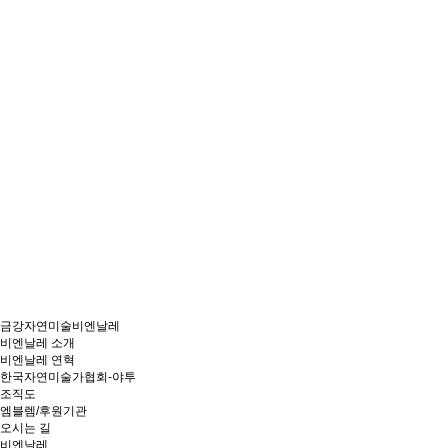
금강자연미술비엔날레
비엔날레 소개
비엔날레 연혁
한국자연미술가협회-야투
조직도
엠블렘/후원기관
오시는 길
비엔날레