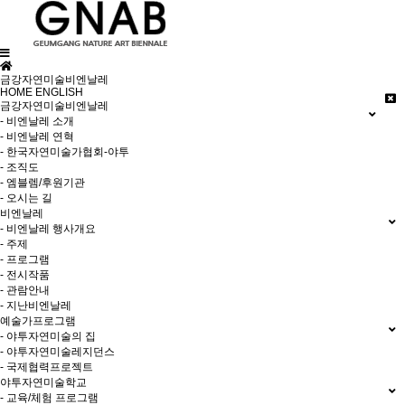
금강자연미술비엔날레
HOME
ENGLISH
금강자연미술비엔날레
- 비엔날레 소개
- 비엔날레 연혁
- 한국자연미술가협회-야투
- 조직도
- 엠블렘/후원기관
- 오시는 길
비엔날레
- 비엔날레 행사개요
- 주제
- 프로그램
- 전시작품
- 관람안내
- 지난비엔날레
예술가프로그램
- 야투자연미술의 집
- 야투자연미술레지던스
- 국제협력프로젝트
야투자연미술학교
- 교육/체험 프로그램