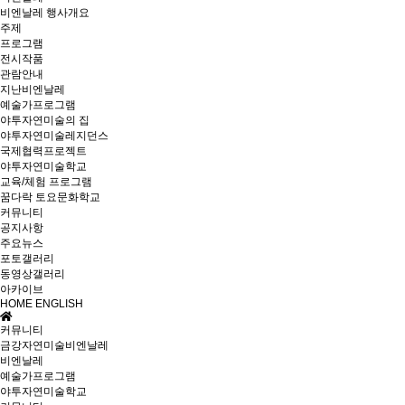
비엔날레 행사개요
주제
프로그램
전시작품
관람안내
지난비엔날레
예술가프로그램
야투자연미술의 집
야투자연미술레지던스
국제협력프로젝트
야투자연미술학교
교육/체험 프로그램
꿈다락 토요문화학교
커뮤니티
공지사항
주요뉴스
포토갤러리
동영상갤러리
아카이브
HOME
ENGLISH
커뮤니티
금강자연미술비엔날레
비엔날레
예술가프로그램
야투자연미술학교