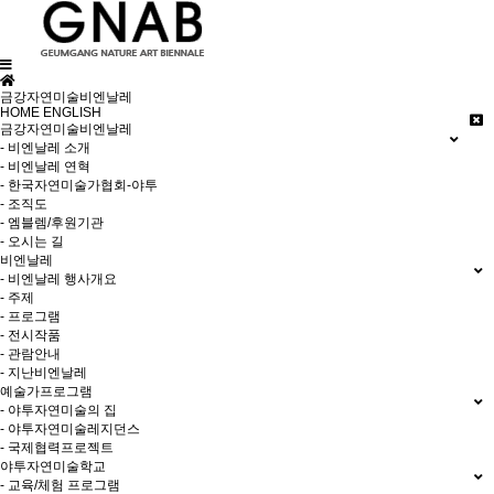
금강자연미술비엔날레
HOME
ENGLISH
금강자연미술비엔날레
- 비엔날레 소개
- 비엔날레 연혁
- 한국자연미술가협회-야투
- 조직도
- 엠블렘/후원기관
- 오시는 길
비엔날레
- 비엔날레 행사개요
- 주제
- 프로그램
- 전시작품
- 관람안내
- 지난비엔날레
예술가프로그램
- 야투자연미술의 집
- 야투자연미술레지던스
- 국제협력프로젝트
야투자연미술학교
- 교육/체험 프로그램