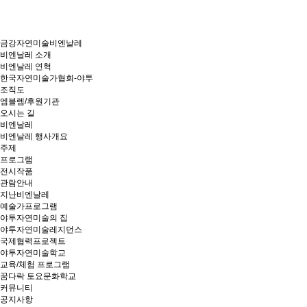
금강자연미술비엔날레
비엔날레 소개
비엔날레 연혁
한국자연미술가협회-야투
조직도
엠블렘/후원기관
오시는 길
비엔날레
비엔날레 행사개요
주제
프로그램
전시작품
관람안내
지난비엔날레
예술가프로그램
야투자연미술의 집
야투자연미술레지던스
국제협력프로젝트
야투자연미술학교
교육/체험 프로그램
꿈다락 토요문화학교
커뮤니티
공지사항