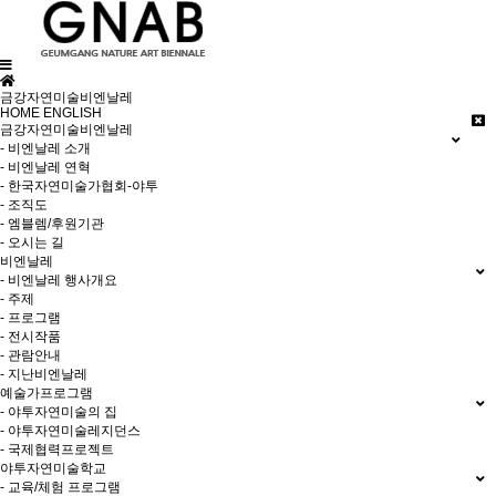
금강자연미술비엔날레
HOME
ENGLISH
금강자연미술비엔날레
- 비엔날레 소개
- 비엔날레 연혁
- 한국자연미술가협회-야투
- 조직도
- 엠블렘/후원기관
- 오시는 길
비엔날레
- 비엔날레 행사개요
- 주제
- 프로그램
- 전시작품
- 관람안내
- 지난비엔날레
예술가프로그램
- 야투자연미술의 집
- 야투자연미술레지던스
- 국제협력프로젝트
야투자연미술학교
- 교육/체험 프로그램