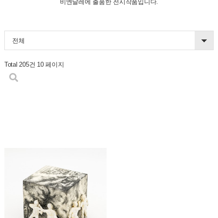
비엔날레에 출품한 전시작품입니다.
전체
Total 205건
10 페이지