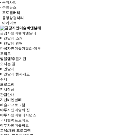
- 공지사항
- 주요뉴스
- 포토갤러리
- 동영상갤러리
- 아카이브
금강자연미술비엔날레
비엔날레 소개
비엔날레 연혁
한국자연미술가협회-야투
조직도
엠블렘/후원기관
오시는 길
비엔날레
비엔날레 행사개요
주제
프로그램
전시작품
관람안내
지난비엔날레
예술가프로그램
야투자연미술의 집
야투자연미술레지던스
국제협력프로젝트
야투자연미술학교
교육/체험 프로그램