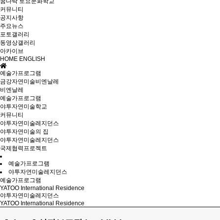
꿈다락 토요문화학교
커뮤니티
공지사항
주요뉴스
포토갤러리
동영상갤러리
아카이브
HOME
ENGLISH
예술가프로그램
금강자연미술비엔날레
비엔날레
예술가프로그램
야투자연미술학교
커뮤니티
야투자연미술레지던스
야투자연미술의 집
야투자연미술레지던스
국제협력프로젝트
예술가프로그램
야투자연미술레지던스
예술가프로그램
YATOO International Residence
야투자연미술레지던스
YATOO International Residence