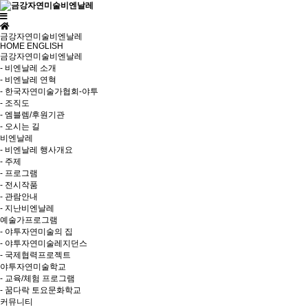
금강자연미술비엔날레
HOME
ENGLISH
금강자연미술비엔날레
- 비엔날레 소개
- 비엔날레 연혁
- 한국자연미술가협회-야투
- 조직도
- 엠블렘/후원기관
- 오시는 길
비엔날레
- 비엔날레 행사개요
- 주제
- 프로그램
- 전시작품
- 관람안내
- 지난비엔날레
예술가프로그램
- 야투자연미술의 집
- 야투자연미술레지던스
- 국제협력프로젝트
야투자연미술학교
- 교육/체험 프로그램
- 꿈다락 토요문화학교
커뮤니티