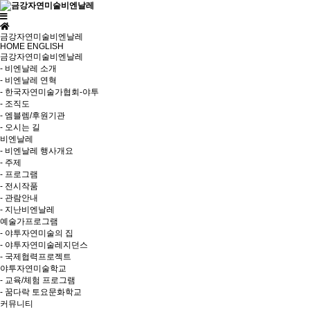
금강자연미술비엔날레
HOME
ENGLISH
금강자연미술비엔날레
- 비엔날레 소개
- 비엔날레 연혁
- 한국자연미술가협회-야투
- 조직도
- 엠블렘/후원기관
- 오시는 길
비엔날레
- 비엔날레 행사개요
- 주제
- 프로그램
- 전시작품
- 관람안내
- 지난비엔날레
예술가프로그램
- 야투자연미술의 집
- 야투자연미술레지던스
- 국제협력프로젝트
야투자연미술학교
- 교육/체험 프로그램
- 꿈다락 토요문화학교
커뮤니티